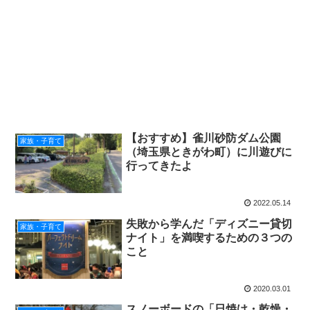
【おすすめ】雀川砂防ダム公園
家族・子育て
（埼玉県ときがわ町）に川遊びに
行ってきたよ
2022.05.14
失敗から学んだ「ディズニー貸切
家族・子育て
ナイト」を満喫するための３つの
こと
2020.03.01
スノーボードの「日焼け・乾燥・