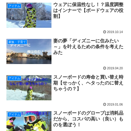
ウェアに保温性なし！？温度調整
アイテム
はインナーで【ボードウェアの役
割】
2019.10.14
妻の夢「ディズニーに住みたい
家族・子育て
～」を叶えるための条件を考えた
みた
2019.04.20
スノーボードの寿命と買い替え時
アイテム
期【せっかく、ヘタったのに替え
ちゃうの？】
2019.01.06
スノーボードのグローブは消耗品
アイテム
だから、コスパの高い（良い）も
のを選ぼう！