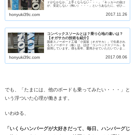
ドがなかなか、上手くならない・・・」「キッカーの抜け
が、安定しない（怖い）・・・」というあなたに、ぜひ、
オススメしたい国産ボード「NOVEMBER ARTISTE」を紹
介しております。クオリティーを超えた理由があります。
2017.11.26
honyuki39c.com
コンベックスソールとは？乗り心地の違いは？
【オガサカの技術を紹介】
国産スノーボード工場「小賀坂（オガサカ）」で生産され
るスノーボード（板）は、ほぼ「コンベックスソール」を
採用しています。僕も長年、愛用させていただいています
が、乗れば乗るほど、最強だと気づかされます！いや、ほ
んとに最強なんです。ショップの店...
2017.08.06
honyuki39c.com
でも、「たまには、他のボードも乗ってみたい・・・」と
いう浮ついた心理が働きます。
いわゆる、
「いくらハンバーグが大好きだって、毎日、ハンバーグじ