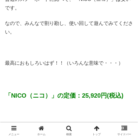
です。
なので、みんなで割り勘し、使い回して遊んでみてくださ
い。
最高におもしろいはず！！（いろんな意味で・・・）
「NICO（ニコ）」の定価：25,920円(税込)
ニコ スノーボード 板 セパレートボー
メニュー
ホーム
検索
トップ
サイドバー
ド センターガード付き STANDARD